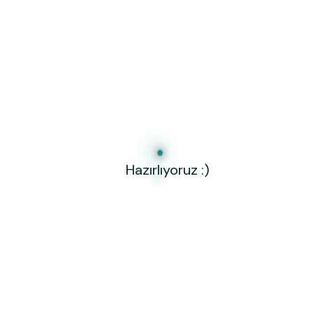
Siber Güvenlik Eğitimi ve Denetim Süreçleri
Eki 4, 2017
2017 MarketEK Fuarı
May 31, 2026
2016 Game Show ( VR, Drone, 3D
SCAN&Print )
Hazırlıyoruz :)
Category
Product
(1)