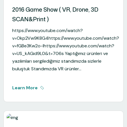
2016 Game Show ( VR, Drone, 3D
SCAN&Print )
https://www.youtube.com/watch?
v=Okp2Vw9K8G4https://www.youtube.com/watch?
v=fGBe3Kw2o-Ihttps://www.youtube.com/watch?
v=US_kAGid9L0&t=706s Yaptığımız ürünleri ve
yazılımları sergilediğimiz standımızda sizlerle
buluştuk Standımızda VR ürünler...
Learn More